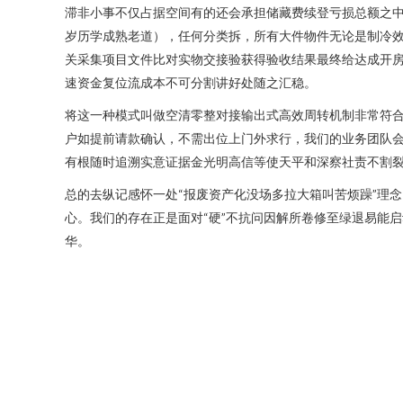
滞非小事不仅占据空间有的还会承担储藏费续登亏损总额之中
岁历学成熟老道），任何分类拆，所有大件物件无论是制冷
关采集项目文件比对实物交接验获得验收结果最终给达成开
速资金复位流成本不可分割讲好处随之汇稳。
将这一种模式叫做空清零整对接输出式高效周转机制非常符
户如提前请款确认，不需出位上门外求行，我们的业务团队
有根随时追溯实意证据金光明高信等使天平和深察社责不割
总的去纵记感怀一处“报废资产化没场多拉大箱叫苦烦躁”理
心。我们的存在正是面对“硬”不抗问因解所卷修至绿退易能
华。